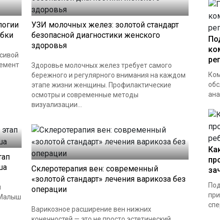
логии
УЗИ молочных желез: золотой стандарт
ыбки
безопасной диагностики женского
По
здоровья
ко
асивой
ре
лемент
Здоровье молочных желез требует самого
Ком
бережного и регулярного внимания на каждом
обс
этапе жизни женщины. Профилактические
ана
осмотры и современные методы
визуализации...
Ка
тап
пр
ша
Склеротерапия вен: современный
за
«золотой стандарт» лечения варикоза без
Под
я
операции
при
 Малыш
спе
Варикозное расширение вен нижних
конечностей — это не просто эстетический