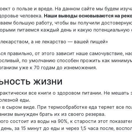
роект о пользе и вреде. На данном сайте мы будем из
здоровье человека.
Наши выводы основываются на реко
аем большую работу, чтобы вы получили достоверную 
орыми питаемся каждый день и какую потенциальную оп
лекарством, а не лекарство — вашей пищей»
ся правильно, от этого зависит наше самочувствие, на
осливый, по умолчанию способен прожить как минимум
ганизм уже к 70 годам до изнеможения.
ьность жизни
рактически все книги о здоровом питании. Не мешать 
олезной еды.
в сыром виде. При термообработке еда теряет все по
низм вынужден брать их из своего резерва.
о состоит из воды на 90%, к старости этот показател
день, за 15 минут до еды и через 1,5 часа после, восп