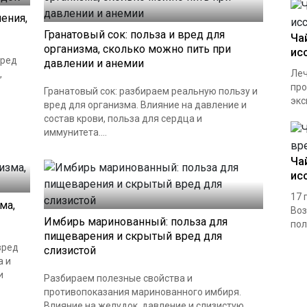
ления,
Гранатовый сок: польза и вред для
Ча
организма, сколько можно пить при
ис
вред
давлении и анемии
Леч
,
про
Гранатовый сок: разбираем реальную пользу и
экс
вред для организма. Влияние на давление и
состав крови, польза для сердца и
иммунитета....
Ча
ис
17 
ма,
Воз
Имбирь маринованный: польза для
пол
пищеварения и скрытый вред для
вред
слизистой
а и
и
Разбираем полезные свойства и
противопоказания маринованного имбиря.
Влияние на желудок, давление и слизистую.