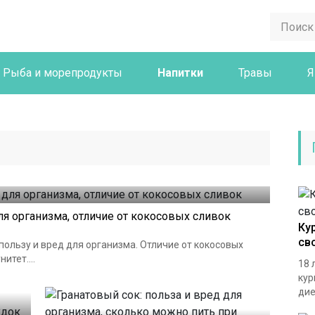
Рыба и морепродукты
Напитки
Травы
Я
ля организма, отличие от кокосовых сливок
Ку
св
ользу и вред для организма. Отличие от кокосовых
итет....
18 
кур
дие