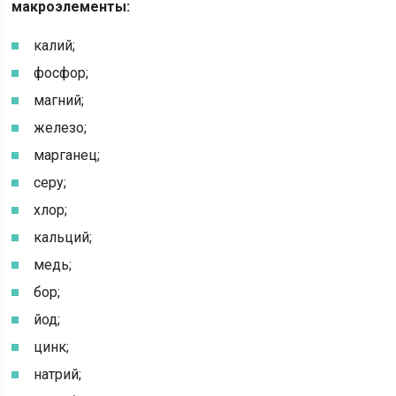
макроэлементы:
калий;
фосфор;
магний;
железо;
марганец;
серу;
хлор;
кальций;
медь;
бор;
йод;
цинк;
натрий;