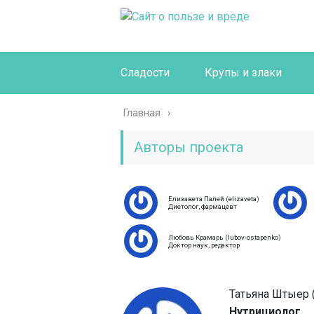
Сладости
Крупы и злаки
Главная
Авторы проекта
Елизавета Палей (elizaveta)
Диетолог, фармацевт
Любовь Крамарь (lubov-ostapenko)
Доктор наук, редактор
Татьяна Штыер (l
Нутрициолог