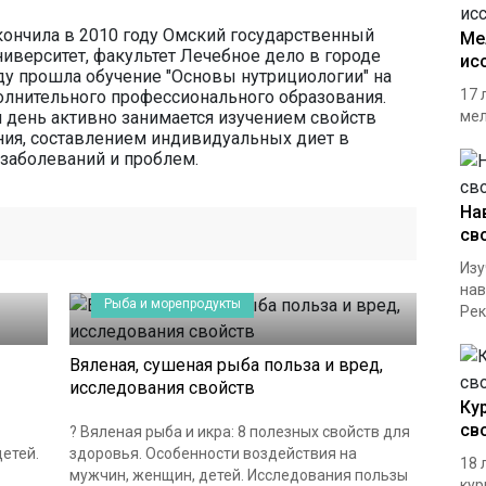
кончила в 2010 году Омский государственный
Ме
иверситет, факультет Лечебное дело в городе
ис
оду прошла обучение "Основы нутрициологии" на
17 
олнительного профессионального образования.
 день активно занимается изучением свойств
мел
ния, составлением индивидуальных диет в
 заболеваний и проблем.
На
св
Изу
нав
Рыба и морепродукты
Рек
Вяленая, сушеная рыба польза и вред,
исследования свойств
Ку
св
? Вяленая рыба и икра: 8 полезных свойств для
етей.
здоровья. Особенности воздействия на
18 
мужчин, женщин, детей. Исследования пользы
кур