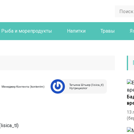
Рыба и морепродукты
Напитки
Травы
Я
Татьяна Штыер (lisica_tl)
Менеджер Контента (kontentm)
Нутрициолог
Ба
вр
13 
(бе
isica_tl)