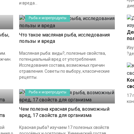
и вреда...
дие
Рыба и морепродукты
Де
ыбы,
Что такое масляная рыба, исследования
по
пользы и вреда
Изу
им.
Масляная рыба: виды?, полезные свойства,
?де
ужчин.
потенциальный вред от употребления.
Исследования состава, возможных причин
отравления. Советы по выбору, классические
рецепты.
Ко
св
Рыба и морепродукты
17 
кон
Чем полезна красная рыба, возможный
тв
вред, 17 свойств для организма
кой
Красная рыба? изучаем 17 полезных свойств
ания о
лососёвых и осетровых. Химический состав,