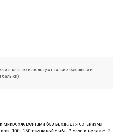
кже вялят, но используют только брюшные и
и балыки).
и микроэлементами без вреда для организма
дать 100–150 г вяленой рыбы 2 раза в неделю. В