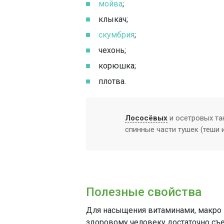
мойва
;
клыкач;
скумбрия
;
чехонь;
корюшка;
плотва.
Лососёвых
и осетровых та
спинные части тушек (теши 
Полезные свойства
Для насыщения витаминами, макро 
здоровому человеку достаточно съе