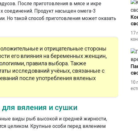
дусов. После приготовления в мясе и икре
ых соединений. Продукт насыщен омега-3
Ко
и. Но такой способ приготовления может оказать
св
17 
кон
положительные и отрицательные стороны
ости его влияния на беременных женщин,
тологиями, правила выбора. Также
Па
таты исследований учёных, связанные с
св
еваний после употребления вяленых
10 
ест
 для вяления и сушки
ечные виды рыб высокой и средней жирности,
вятся целиком. Крупные особи перед вялением