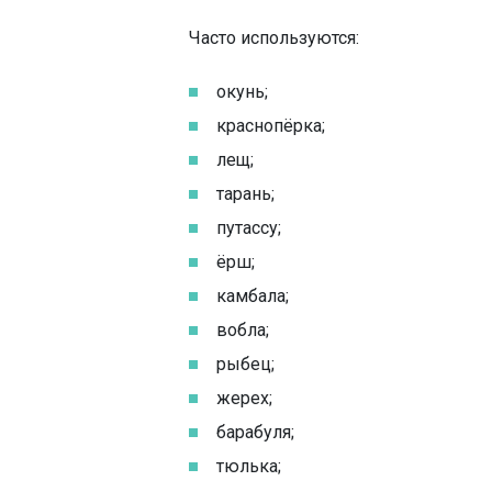
Часто используются:
окунь;
краснопёрка;
лещ;
тарань;
путассу;
ёрш;
камбала;
вобла;
рыбец;
жерех;
барабуля;
тюлька;