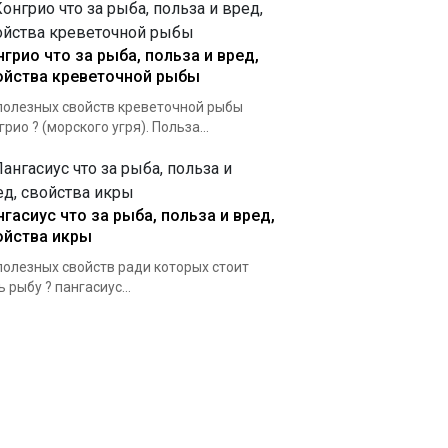
нгрио что за рыба, польза и вред,
ойства креветочной рыбы
полезных свойств креветочной рыбы
грио ? (морского угря). Польза...
нгасиус что за рыба, польза и вред,
ойства икры
полезных свойств ради которых стоит
ь рыбу ? пангасиус...