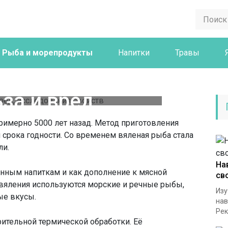
Рыба и морепродукты
Напитки
Травы
 сушеная рыба
за и вред,
вания свойств
имерно 5000 лет назад. Метод приготовления
 срока годности. Со временем вяленая рыба стала
ли.
На
пенным напиткам и как дополнение к мясной
св
 вяления используются морские и речные рыбы,
Изу
ые вкусы.
нав
Рек
рительной термической обработки. Её