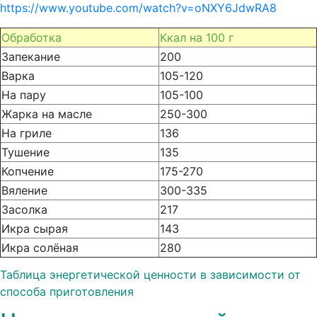
https://www.youtube.com/watch?v=oNXY6JdwRA8
Обработка
Ккал на 100 г
Запекание
200
Варка
105-120
На пару
105-100
Жарка на масле
250-300
На гриле
136
Тушение
135
Копчение
175-270
Вяление
300-335
Засолка
217
Икра сырая
143
Икра солёная
280
Таблица энергетической ценности в зависимости от
способа приготовления