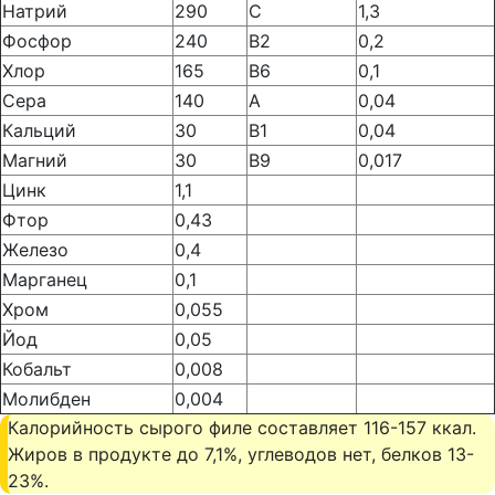
Натрий
290
С
1,3
Фосфор
240
В2
0,2
Хлор
165
В6
0,1
Сера
140
А
0,04
Кальций
30
В1
0,04
Магний
30
В9
0,017
Цинк
1,1
Фтор
0,43
Железо
0,4
Марганец
0,1
Хром
0,055
Йод
0,05
Кобальт
0,008
Молибден
0,004
Калорийность сырого филе составляет 116-157 ккал.
Жиров в продукте до 7,1%, углеводов нет, белков 13-
23%.