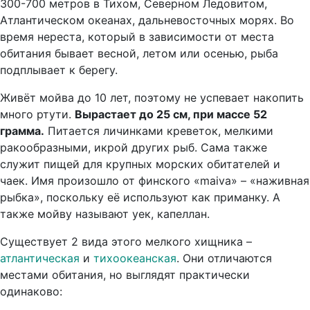
300-700 метров в Тихом, Северном Ледовитом,
Атлантическом океанах, дальневосточных морях. Во
время нереста, который в зависимости от места
обитания бывает весной, летом или осенью, рыба
подплывает к берегу.
Живёт мойва до 10 лет, поэтому не успевает накопить
много ртути.
Вырастает до 25 см, при массе 52
грамма.
Питается личинками креветок, мелкими
ракообразными, икрой других рыб. Сама также
служит пищей для крупных морских обитателей и
чаек. Имя произошло от финского «maiva» – «наживная
рыбка», поскольку её используют как приманку. А
также мойву называют уек, капеллан.
Существует 2 вида этого мелкого хищника –
атлантическая
и
тихоокеанская
. Они отличаются
местами обитания, но выглядят практически
одинаково: