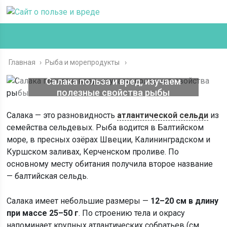
Главная
›
Рыба и морепродукты
Салака польза и вред, изучаем
полезные свойства рыбы
Салака — это разновидность
атлантической сельди
из
семейства сельдевых. Рыба водится в Балтийском
море, в пресных озёрах Швеции, Калининградском и
Куршском заливах, Керченском проливе. По
основному месту обитания получила второе название
— балтийская сельдь.
Салака имеет небольшие размеры —
12–20 см в длину
при массе 25–50 г
. По строению тела и окрасу
напоминает крупных атлантических собратьев (см.