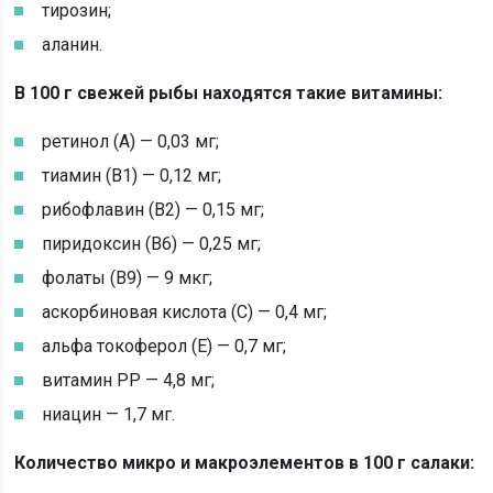
тирозин;
аланин.
В 100 г свежей рыбы находятся такие витамины:
ретинол (А) — 0,03 мг;
тиамин (В1) — 0,12 мг;
рибофлавин (В2) — 0,15 мг;
пиридоксин (В6) — 0,25 мг;
фолаты (В9) — 9 мкг;
аскорбиновая кислота (С) — 0,4 мг;
альфа токоферол (Е) — 0,7 мг;
витамин РР — 4,8 мг;
ниацин — 1,7 мг.
Количество микро и макроэлементов в 100 г салаки: