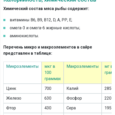
Химический состав мяса рыбы содержит:
витамины В6, В9, В12, D, А, РР, Е;
омега-3 и омега-6 жирные кислоты;
аминокислоты.
Перечень микро и макроэлементов в сайре
представлен в таблице:
Микроэлементы
мкг в
Макроэлементы
мг в 
100
грам
граммах
Цинк
700
Калий
285
Железо
630
Фосфор
220
Фтор
430
Сера
195