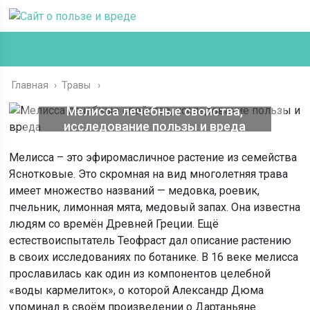
Главная
›
Травы
Мелисса лечебные свойства,
исследование пользы и вреда
Мелисса – это эфиромасличное растение из семейства
Яснотковые. Это скромная на вид многолетняя трава
имеет множество названий — медовка, роевик,
пчельник, лимонная мята, медовый запах. Она известна
людям со времён Древней Греции. Ещё
естествоиспытатель Теофраст дал описание растению
в своих исследованиях по ботанике. В 16 веке мелисса
прославилась как один из компонентов целебной
«воды кармелиток», о которой Александр Дюма
упоминал в своём произведении о Дартаньяне.