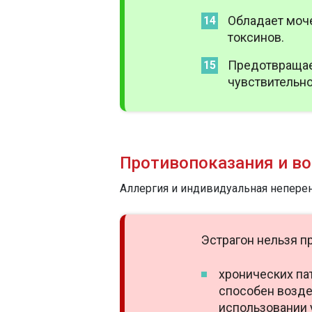
Обладает моч
токсинов.
Предотвращае
чувствительно
Противопоказания и в
Аллергия и индивидуальная непере
Эстрагон нельзя п
хронических па
способен возде
использовании 