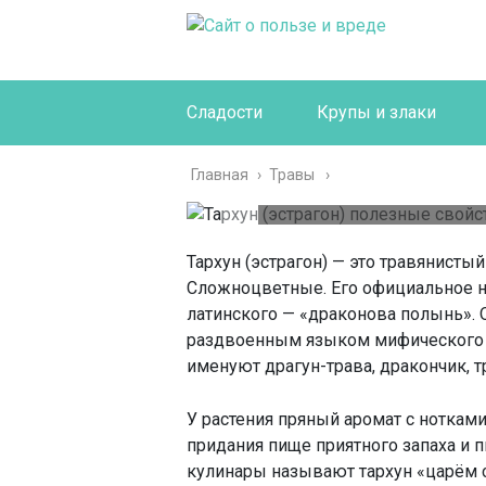
Сладости
Крупы и злаки
Тарху
полезн
Главная
›
Травы
исследов
Тархун (эстрагон) — это травянист
Сложноцветные. Его официальное наз
латинского — «драконова полынь». 
раздвоенным языком мифического ж
именуют драгун-трава, дракончик, 
У растения пряный аромат с нотками
придания пище приятного запаха и п
кулинары называют тархун «царём с