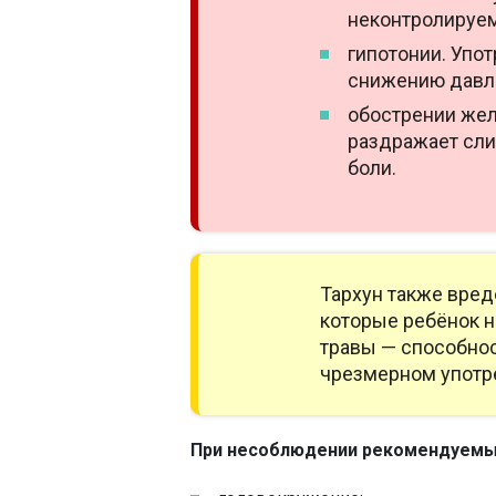
неконтролируе
гипотонии. Упо
снижению давл
обострении жел
раздражает сли
боли.
Тархун также вред
которые ребёнок н
травы — способнос
чрезмерном употр
При несоблюдении рекомендуемых