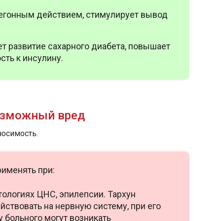
егонным действием, стимулирует вывод
т развитие сахарного диабета, повышает
сть к инсулину.
озможный вред
носимость.
рименять при:
тологиях ЦНС, эпилепсии. Тархун
йствовать на нервную систему, при его
у больного могут возникать