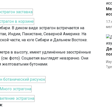
Ме
ис
17 
мел
бири. В диком виде эстрагон встречается на
тае, Индии, Пакистане, Северной Америке. На
ской части, на юге Сибири и Дальнем Востоке.
Де
метра в высоту, имеет удлинённые заострённые
по
(см. фото). Соцветия выглядят невзрачно. Они
Изу
и желтоватыми бутонами.
?де
я: