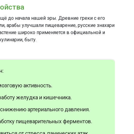
войства
ещё до начала нашей эры. Древние греки с его
и, арабы улучшали пищеварение, русские знахари
растение широко применяется в официальной и
кулинарии, быту.
н:
озговую активность.
аботу желудка и кишечника.
 снижению артериального давления.
аботку пищеварительных ферментов.
виться от стресса, панических атак,