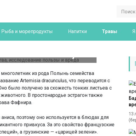
Рыба и морепродукты
Напитки
Травы
Я
н (эстрагон)
ые свойства,
ание пользы и
ый многолетник из рода Полынь семейства
вреда
вание Artemisia dracunculus, что переводится с
Оно было получено за схожесть тонких листьев с
ивотного. В простонародье эстрагон также
Ба
трава Фафнира.
вр
13 
 аниса, поэтому оно используется в блюдах для
(бе
икантного привкуса. За это свойство французские
пеций», а грузинские — «царицей зелени».