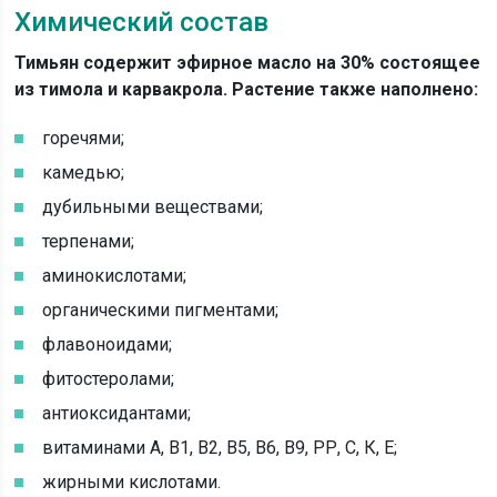
Химический состав
Тимьян содержит эфирное масло на 30% состоящее
из тимола и карвакрола. Растение также наполнено:
горечями;
камедью;
дубильными веществами;
терпенами;
аминокислотами;
органическими пигментами;
флавоноидами;
фитостеролами;
антиоксидантами;
витаминами А, В1, В2, В5, В6, В9, РР, С, К, Е;
жирными кислотами.