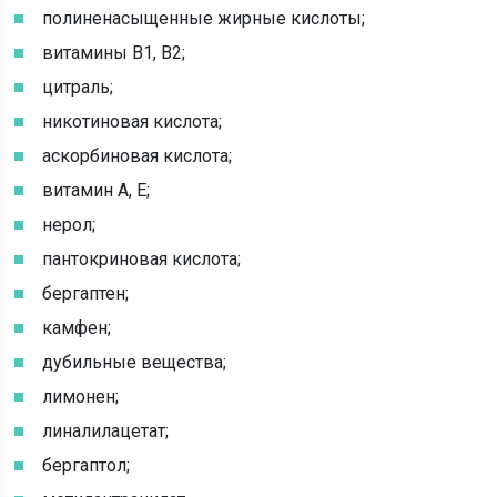
полиненасыщенные жирные кислоты;
витамины В1, В2;
цитраль;
никотиновая кислота;
аскорбиновая кислота;
витамин А, Е;
нерол;
пантокриновая кислота;
бергаптен;
камфен;
дубильные вещества;
лимонен;
линалилацетат;
бергаптол;