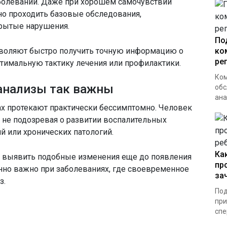
болеваний. Даже при хорошем самочувствии
о проходить базовые обследования,
рытые нарушения.
По
воляют быстро получить точную информацию о
ко
ре
птимальную тактику лечения или профилактики.
Ком
анализы так важны
обс
ана
ах протекают практически бессимптомно. Человек
 не подозревая о развитии воспалительных
 или хронических патологий.
Ка
т выявить подобные изменения еще до появления
пр
но важно при заболеваниях, где своевременное
за
з.
Под
при
спе