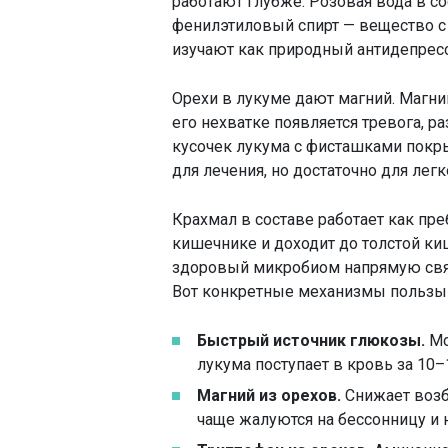
работают глубже. Розовая вода в с
фенилэтиловый спирт — вещество с
изучают как природный антидепресс
Орехи в лукуме дают магний. Магни
его нехватке появляется тревога, 
кусочек лукума с фисташками покр
для лечения, но достаточно для лег
Крахмал в составе работает как пре
кишечнике и доходит до толстой ки
здоровый микробиом напрямую связ
Вот конкретные механизмы пользы 
Быстрый источник глюкозы.
Мо
лукума поступает в кровь за 10–
Магний из орехов.
Снижает возб
чаще жалуются на бессонницу и 