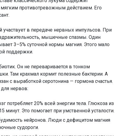
оставе классического лукума содержит
 мягким противотревожным действием. Его
ант.
й участвует в передаче нервных импульсов. При
раздражительность, мышечные спазмы. Один
ывает 3–5% суточной нормы магния. Этого мало
кой поддержки.
биотик. Он не переваривается в тонком
шки. Там крахмал кормит полезные бактерии. А
ан с выработкой серотонина — гормона счастья.
для нервов:
зг потребляет 20% всей энергии тела. Глюкоза из
15 минут. Это помогает при умственной усталости.
удимость нейронов. Люди с дефицитом магния
ночные судороги.