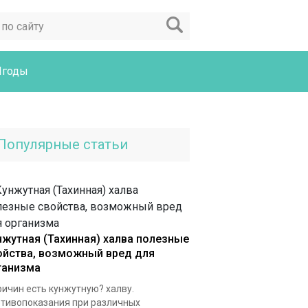
Ягоды
Популярные статьи
нжутная (Тахинная) халва полезные
ойства, возможный вред для
ганизма
ричин есть кунжутную? халву.
тивопоказания при различных