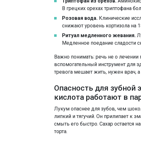
Триптофан из орехов.
Аминокисл
В грецких орехах триптофана бол
Розовая вода.
Клинические исс
снижают уровень кортизола на 1
Ритуал медленного жевания.
Лу
Медленное поедание сладости сн
Важно понимать: речь не о лечении 
вспомогательный инструмент для зд
тревога мешает жить, нужен врач, а 
Опасность для зубной э
кислота работают в па
Лукум опаснее для зубов, чем шоко
липкий и тягучий. Он прилипает к э
смыть его быстро. Сахар остается н
торта.