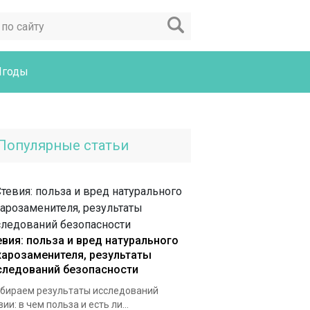
Ягоды
Популярные статьи
евия: польза и вред натурального
харозаменителя, результаты
следований безопасности
бираем результаты исследований
вии: в чем польза и есть ли...