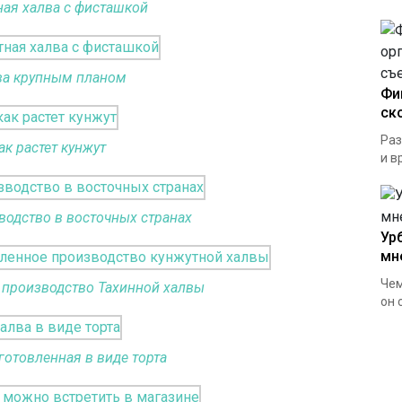
ная халва с фисташкой
ва крупным планом
Фи
ск
Раз
ак растет кунжут
и в
водство в восточных странах
Ур
мн
Чем
производство Тахинной халвы
он с
готовленная в виде торта