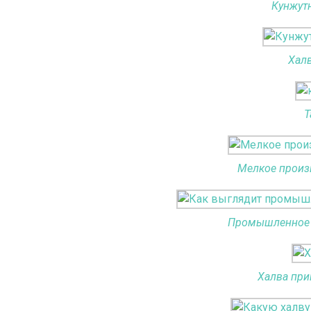
Кунжут
Хал
Т
Мелкое произ
Промышленное 
Халва при