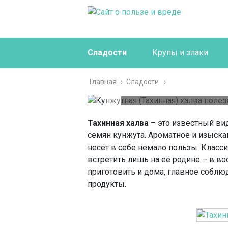
Сладости
Крупы и злаки
Кунжутн
халва пол
Главная
›
Сладости
возмож
Тахинная халва
– это известный ви
ор
семян кунжута. Ароматное и изыск
несёт в себе немало пользы. Класс
встретить лишь на её родине – в в
приготовить и дома, главное соблю
продукты.