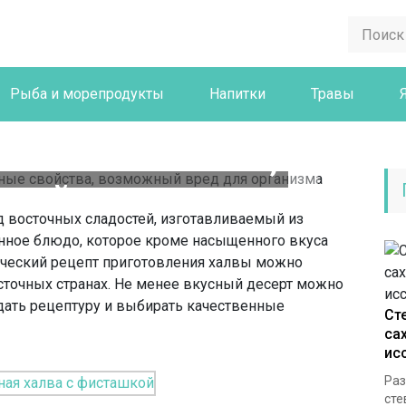
Рыба и морепродукты
Напитки
Травы
ая (Тахинная)
езные свойства,
ный вред для
д восточных сладостей, изготавливаемый из
ганизма
анное блюдо, которое кроме насыщенного вкуса
ический рецепт приготовления халвы можно
осточных странах. Не менее вкусный десерт можно
дать рецептуру и выбирать качественные
Ст
са
ис
Раз
сте