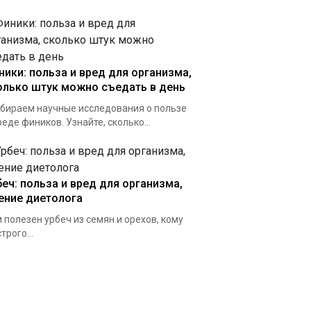
ники: польза и вред для организма,
олько штук можно съедать в день
бираем научные исследования о пользе
реде фиников. Узнайте, сколько...
беч: польза и вред для организма,
ение диетолога
 полезен урбеч из семян и орехов, кому
трого...