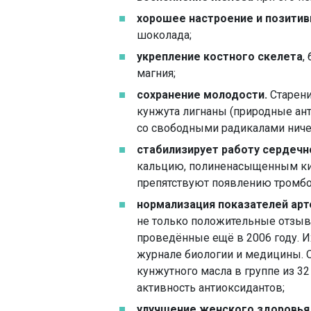
хорошее настроение и позити
шоколада;
укрепление костного скелета
,
магния;
сохранение молодости.
Старени
кунжута лигнаны (природные ан
со свободными радикалами ниче
стабилизирует работу сердечн
кальцию, полиненасыщенным кис
препятствуют появлению тромбо
нормализация показателей арт
не только положительные отзыв
проведённые ещё в 2006 году. 
журнале биологии и медицины. О
кунжутного масла в группе из 32
активность антиоксидантов;
улучшение женского здоровья 