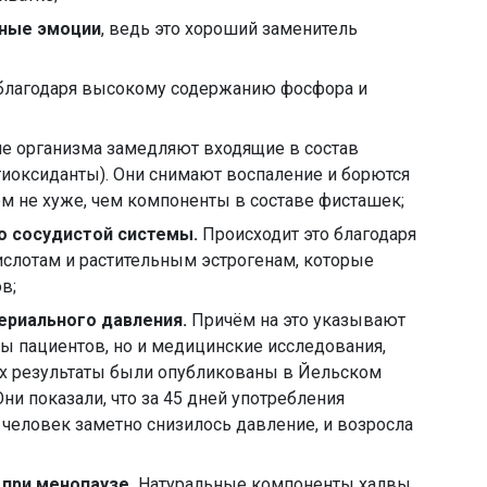
вные эмоции
, ведь это хороший заменитель
 благодаря высокому содержанию фосфора и
е организма замедляют входящие в состав
тиоксиданты). Они снимают воспаление и борются
м не хуже, чем компоненты в составе фисташек;
о сосудистой системы.
Происходит это благодаря
лотам и растительным эстрогенам, которые
в;
ериального давления.
Причём на это указывают
ы пациентов, но и медицинские исследования,
Их результаты были опубликованы в Йельском
ни показали, что за 45 дней употребления
 человек заметно снизилось давление, и возросла
при менопаузе.
Натуральные компоненты халвы