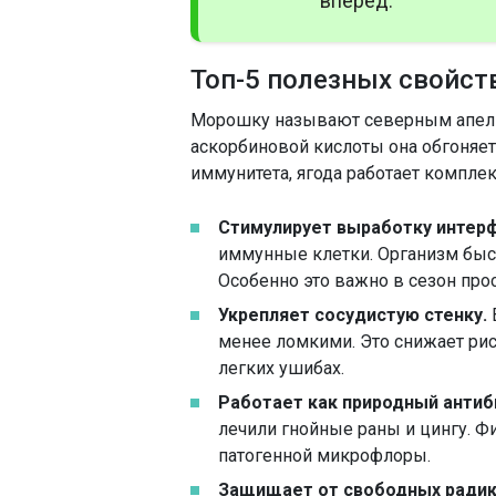
вперед.
Топ-5 полезных свойс
Морошку называют северным апельс
аскорбиновой кислоты она обгоняе
иммунитета, ягода работает комплек
Стимулирует выработку интер
иммунные клетки. Организм быст
Особенно это важно в сезон прос
Укрепляет сосудистую стенку.
менее ломкими. Это снижает рис
легких ушибах.
Работает как природный антиб
лечили гнойные раны и цингу. Ф
патогенной микрофлоры.
Защищает от свободных радик