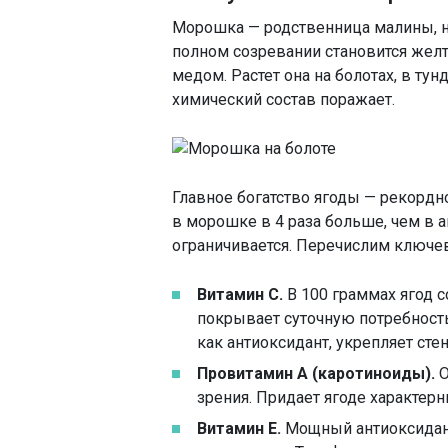
Морошка — родственница малины, но 
полном созревании становится желт
медом. Растет она на болотах, в тунд
химический состав поражает.
Главное богатство ягоды — рекордн
в морошке в 4 раза больше, чем в а
ограничивается. Перечислим ключе
Витамин С.
В 100 граммах ягод с
покрывает суточную потребность
как антиоксидант, укрепляет сте
Провитамин А (каротиноиды).
О
зрения. Придает ягоде характерн
Витамин Е.
Мощный антиоксидан