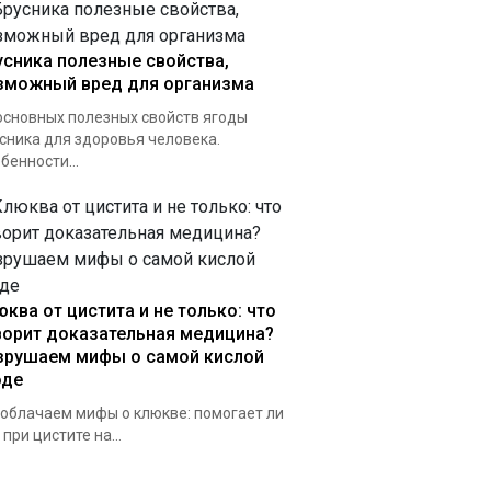
усника полезные свойства,
зможный вред для организма
основных полезных свойств ягоды
сника для здоровья человека.
бенности...
юква от цистита и не только: что
ворит доказательная медицина?
зрушаем мифы о самой кислой
оде
облачаем мифы о клюкве: помогает ли
 при цистите на...