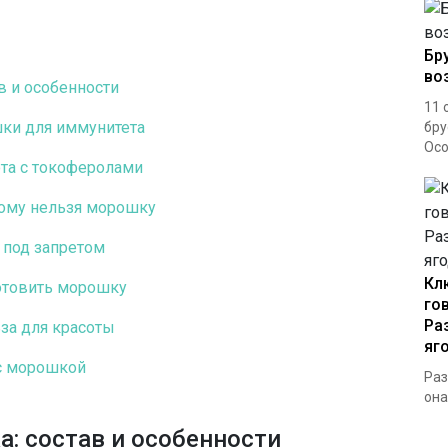
Бр
во
в и особенности
11 
шки для иммунитета
бру
Осо
ота с токоферолами
кому нельзя морошку
 под запретом
Кл
готовить морошку
го
Ра
за для красоты
яг
с морошкой
Раз
она
: состав и особенности