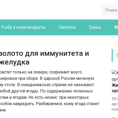
Рыба и морепродукты
Напитки
Травы
Я
золото для иммунитета и
 желудка
растет только на севере, созревает всего
 сноровки при сборе. В царской России моченую
 столу. В скандинавских странах ее называют
Жи
ор
любой другой ягоды. По содержанию полезных
там и ягодам. Но есть нюанс: при некоторых
29 
обна навредить. Разбираемся, кому ягода станет
орг
пол
на.