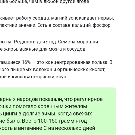
шке больше, чем в любой другой ягоде
ивает работу сердца, магний успокаивает нервы,
актики анемии. Есть в составе кальций, фосфор,
лоты.
Редкость для ягод. Семена морошки
е жиры, важные для мозга и сосудов.
ставшиеся 16% — это концентрированная польза. В
много пищевых волокон и органических кислот,
ный кисловато-пряный вкус.
рных народов показали, что регулярное
ошки помогало коренным жителям
ь цинги в долгие зимы, когда свежих
не было. Всего 100-150 грамм ягод
ость в витамине С на несколько дней