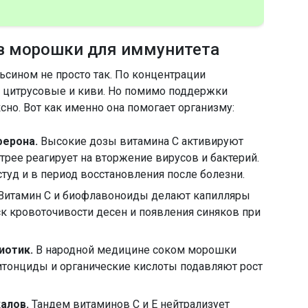
тв морошки для иммунитета
ином не просто так. По концентрации
т цитрусовые и киви. Но помимо поддержки
сно. Вот как именно она помогает организму:
ферона.
Высокие дозы витамина С активируют
рее реагирует на вторжение вирусов и бактерий.
туд и в период восстановления после болезни.
Витамин С и биофлавоноиды делают капилляры
к кровоточивости десен и появления синяков при
иотик.
В народной медицине соком морошки
итонциды и органические кислоты подавляют рост
алов.
Тандем витаминов С и Е нейтрализует