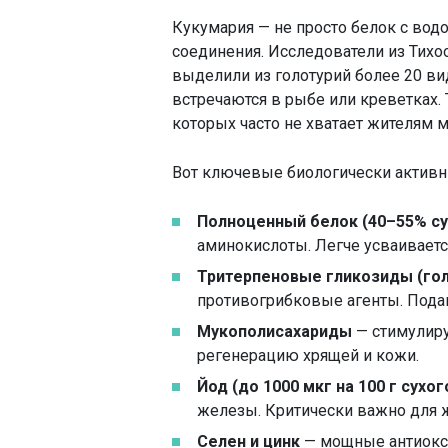
Кукумария — не просто белок с вод
соединения. Исследователи из Тихо
выделили из голотурий более 20 ви
встречаются в рыбе или креветках.
которых часто не хватает жителям м
Вот ключевые биологически актив
Полноценный белок (40–55% су
аминокислоты. Легче усваиваетс
Тритерпеновые гликозиды (го
противогрибковые агенты. Пода
Мукополисахариды
— стимулиру
регенерацию хрящей и кожи.
Йод (до 1000 мкг на 100 г сухог
железы. Критически важно для 
Селен и цинк
— мощные антиокси