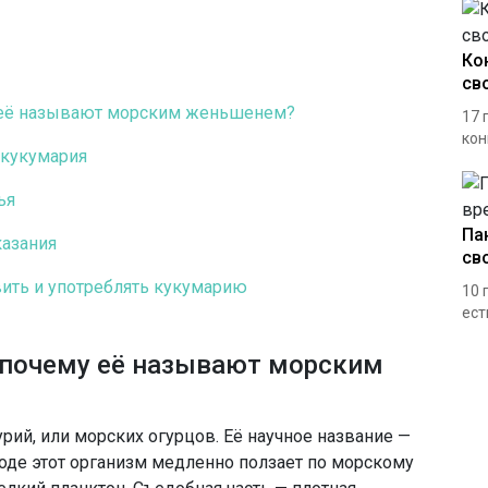
Ко
св
у её называют морским женьшенем?
17 
кон
 кукумария
ья
Па
азания
св
вить и употреблять кукумарию
10 
ест
 почему её называют морским
урий, или морских огурцов. Её научное название —
ироде этот организм медленно ползает по морскому