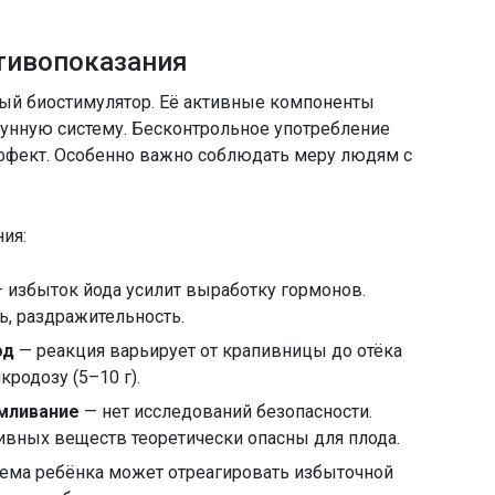
тивопоказания
ый биостимулятор. Её активные компоненты
унную систему. Бесконтрольное употребление
ффект. Особенно важно соблюдать меру людям с
ния:
 избыток йода усилит выработку гормонов.
ь, раздражительность.
од
— реакция варьирует от крапивницы до отёка
родозу (5–10 г).
рмливание
— нет исследований безопасности.
ивных веществ теоретически опасны для плода.
ема ребёнка может отреагировать избыточной