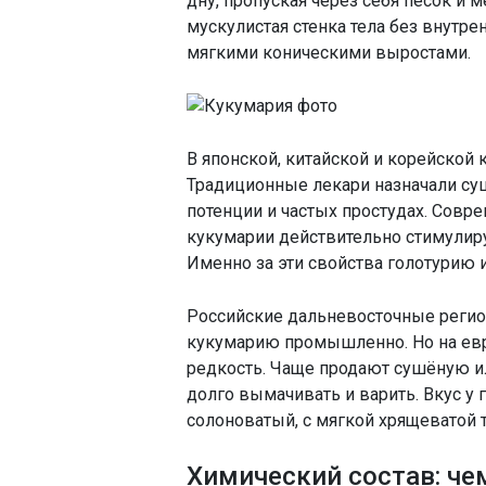
дну, пропуская через себя песок и 
мускулистая стенка тела без внутрен
мягкими коническими выростами.
В японской, китайской и корейской
Традиционные лекари назначали су
потенции и частых простудах. Совр
кукумарии действительно стимулир
Именно за эти свойства голотурию
Российские дальневосточные регио
кукумарию промышленно. Но на евр
редкость. Чаще продают сушёную и
долго вымачивать и варить. Вкус у 
солоноватый, с мягкой хрящеватой т
Химический состав: че