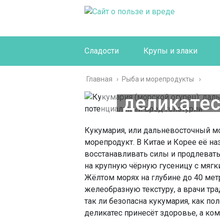
Сладости
Крупы и злаки
Кукума
огурец): 
Главная
›
Рыба и морепродукты
деликатес
Польза и
Кукумария, или дальневосточный мо
вред
морепродукт. В Китае и Корее её 
восстанавливать силы и продлеват
на крупную чёрную гусеницу с мягк
Жёлтом морях на глубине до 40 мет
желеобразную текстуру, а врачи тр
так ли безопасна кукумария, как по
деликатес принесёт здоровье, а ком