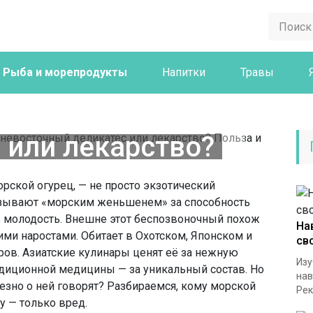
Рыба и морепродукты
Напитки
Травы
рия (морской
дальневосточный
 или лекарство?
 потенциальный
рской огурец, — не просто экзотический
 голотурии
называют «морским женьшенем» за способность
ь молодость. Внешне этот беспозвоночный похож
На
ими наростами. Обитает в Охотском, Японском и
св
ров. Азиатские кулинары ценят её за нежную
Изу
адиционной медицины — за уникальный состав. Но
нав
лезно о ней говорят? Разбираемся, кому морской
Рек
у — только вред.