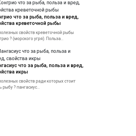
нгрио что за рыба, польза и вред,
ойства креветочной рыбы
полезных свойств креветочной рыбы
грио ? (морского угря). Польза...
нгасиус что за рыба, польза и вред,
ойства икры
полезных свойств ради которых стоит
ь рыбу ? пангасиус...