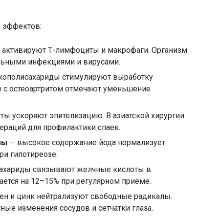
 эффектов:
 активируют Т-лимфоциты и макрофаги. Организм
альными инфекциями и вирусами.
кополисахариды стимулируют выработку
е с остеоартритом отмечают уменьшение
.
ты ускоряют эпителизацию. В азиатской хирургии
ераций для профилактики спаек.
зы
— высокое содержание йода нормализует
ри гипотиреозе.
ахариды связывают желчные кислоты в
ется на 12–15% при регулярном приёме.
ен и цинк нейтрализуют свободные радикалы.
ые изменения сосудов и сетчатки глаза.