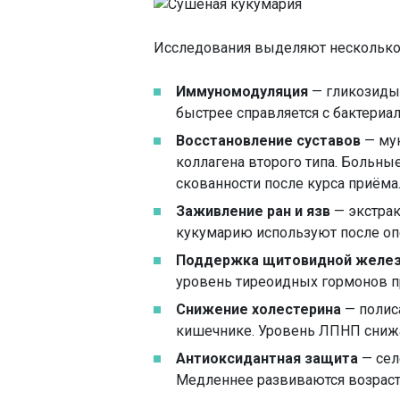
Исследования выделяют несколько
Иммуномодуляция
— гликозиды
быстрее справляется с бактери
Восстановление суставов
— му
коллагена второго типа. Больны
скованности после курса приёма
Заживление ран и язв
— экстрак
кукумарию используют после оп
Поддержка щитовидной желе
уровень тиреоидных гормонов п
Снижение холестерина
— полис
кишечнике. Уровень ЛПНП снижа
Антиоксидантная защита
— сел
Медленнее развиваются возрастн