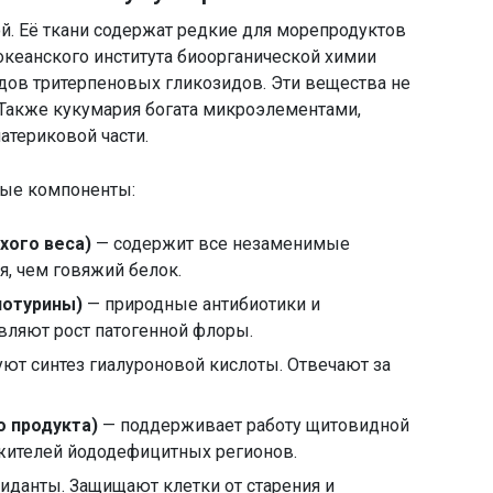
ой. Её ткани содержат редкие для морепродуктов
океанского института биоорганической химии
дов тритерпеновых гликозидов. Эти вещества не
 Также кукумария богата микроэлементами,
атериковой части.
ные компоненты:
хого веса)
— содержит все незаменимые
я, чем говяжий белок.
лотурины)
— природные антибиотики и
вляют рост патогенной флоры.
ют синтез гиалуроновой кислоты. Отвечают за
о продукта)
— поддерживает работу щитовидной
жителей йододефицитных регионов.
данты. Защищают клетки от старения и