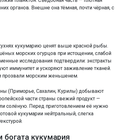
мелкий планктон. Съедобная часть — плотная
них органов. Внешне она тёмная, почти чёрная, с
 кухнях кукумарию ценят выше красной рыбы.
шёных морских огурцов при истощении, слабой
еменные исследования подтвердили: экстракты
уют иммунитет и ускоряют заживление тканей.
 и прозвали морским женьшенем.
ны (Приморье, Сахалин, Курилы) добывают
опейской части страны свежий продукт —
ли солёную. Перед приготовлением её нужно
готовой кукумарии нейтральный, слегка
екстурой.
м богата кукумария