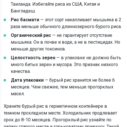
Таиланда. Избегайте риса из США, Китая и
Бангладеш.
Рис басмати
— этот сорт накапливает мышьяка в 2
раза меньше обычного длиннозерного бурого риса.
Органический рис
— не гарантирует отсутствие
мышьяка. Он в почве и воде, а не в пестицидах. Но
меньше других токсинов.
Целостность зерен
— в упаковке не должно быть
много битых зерен и мусора. Это признак низкого
качества.
Дата упаковки
— бурый рис хранится не более 6
месяцев. Чем свежее, тем меньше прогорклых
масел.
Храните бурый рис в герметичном контейнере в
темном прохладном месте. Холодильник продлевает
срок до 8-10 месяцев. Прогорклый рис узнайте по
запаху старого масла и горьковатому привкусу. Такой