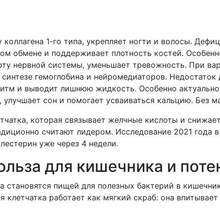
коллагена 1-го типа, укрепляет ногти и волосы. Дефи
ом обмене и поддерживает плотность костей. Особенн
ту нервной системы, уменьшает тревожность. При варк
 синтезе гемоглобина и нейромедиаторов. Недостаток д
тм и выводит лишнюю жидкость. Особенно актуально 
улучшает сон и помогает усваиваться кальцию. Без ма
етчатка, которая связывает желчные кислоты и снижает
адиционно считают лидером. Исследование 2021 года в J
лестерин уже через 4 недели.
ольза для кишечника и пот
а становятся пищей для полезных бактерий в кишечник
 клетчатка работает как мягкий скраб: она впитывает