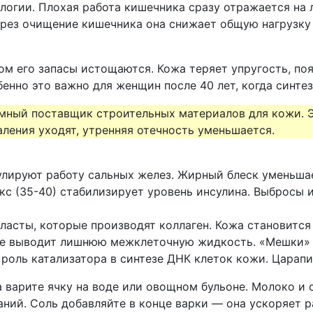
ии. Плохая работа кишечника сразу отражается на лиц
через очищение кишечника она снижает общую нагрузку 
ом его запасы истощаются. Кожа теряет упругость, по
енно это важно для женщин после 40 лет, когда синтез
темный поставщик строительных материалов для кожи. 
аления уходят, утренняя отечность уменьшается.
улируют работу сальных желез. Жирный блеск уменьшае
с (35-40) стабилизирует уровень инсулина. Выбросы 
сты, которые производят коллаген. Кожа становится 
е выводит лишнюю межклеточную жидкость. «Мешки» п
роль катализатора в синтезе ДНК клеток кожи. Царапи
 варите ячку на воде или овощном бульоне. Молоко и
ний. Соль добавляйте в конце варки — она ускоряет р