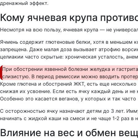
дренажный эффект.
Кому ячневая крупа против
Несмотря на всю пользу, ячневая крупа — не универса
Ячмень содержит глютеновые белки, хотя в меньшем к
запрещена. Даже малая доза вызывает атрофию ворси
целиакии часто скрытые: хроническая усталость, анем
При обострении язвенной болезни желудка и гастрит
слизистую. В период ремиссии можно вводить протерт
Кроме глютена и обострений ЖКТ, есть еще несколько 
снижая их усвоение. Если есть ячку каждый день и н
Особенно это касается веганов, у которых и так часто
С осторожностью ячку назначают детям до 3 лет. Имм
начинать с жидкой каши на смеси и не чаще 1-2 раз в 
Влияние на вес и обмен ве