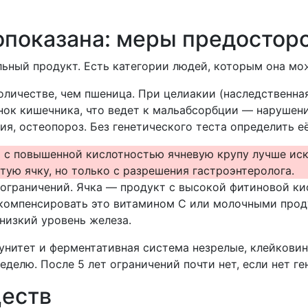
опоказана: меры предостор
льный продукт. Есть категории людей, которым она мож
оличестве, чем пшеница. При целиакии (наследственна
нок кишечника, что ведет к мальабсорбции — нарушен
ия, остеопороз. Без генетического теста определить е
а с повышенной кислотностью ячневую крупу лучше ис
ую ячку, но только с разрешения гастроэнтеролога.
ограничений. Ячка — продукт с высокой фитиновой кис
е компенсировать это витамином C или молочными про
 низкий уровень железа.
унитет и ферментативная система незрелые, клейковин
неделю. После 5 лет ограничений почти нет, если нет 
ществ