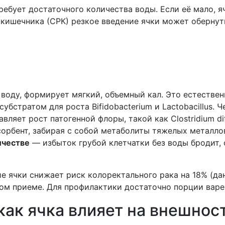
 требует достаточного количества воды. Если её мало,
кишечника (СРК) резкое введение ячки может обернут
воду, формирует мягкий, объемный кал. Это естествен
убстратом для роста Bifidobacterium и Lactobacillus. 
ляет рост патогенной флоры, такой как Clostridium dif
орбент, забирая с собой метаболиты тяжелых металлов
ичестве
— избыток грубой клетчатки без воды бродит, 
ие ячки снижает риск колоректального рака на 18% (д
вом приеме. Для профилактики достаточно порции варен
как ячка влияет на внешнос