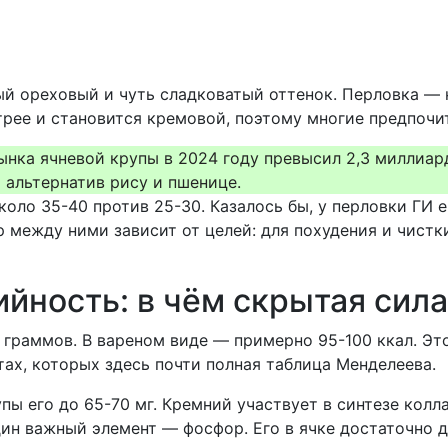
ый ореховый и чуть сладковатый оттенок. Перловка — 
трее и становится кремовой, поэтому многие предпочит
нка ячневой крупы в 2024 году превысил 2,3 миллиарда
 альтернатив рису и пшенице.
коло 35-40 против 25-30. Казалось бы, у перловки ГИ
р между ними зависит от целей: для похудения и чистк
йность: в чём скрытая сила
 граммов. В вареном виде — примерно 95-100 ккал. Эт
ах, которых здесь почти полная таблица Менделеева.
ы его до 65-70 мг. Кремний участвует в синтезе колла
дин важный элемент — фосфор. Его в ячке достаточно 