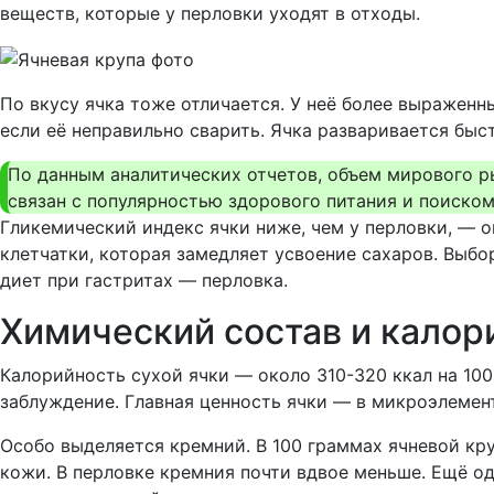
веществ, которые у перловки уходят в отходы.
По вкусу ячка тоже отличается. У неё более выраженн
если её неправильно сварить. Ячка разваривается быс
По данным аналитических отчетов, объем мирового ры
связан с популярностью здорового питания и поиском
Гликемический индекс ячки ниже, чем у перловки, — о
клетчатки, которая замедляет усвоение сахаров. Выбо
диет при гастритах — перловка.
Химический состав и калори
Калорийность сухой ячки — около 310-320 ккал на 100
заблуждение. Главная ценность ячки — в микроэлемент
Особо выделяется кремний. В 100 граммах ячневой круп
кожи. В перловке кремния почти вдвое меньше. Ещё о