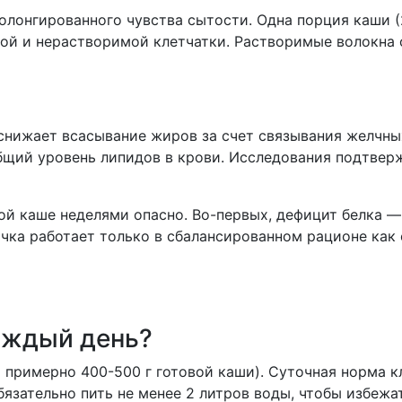
олонгированного чувства сытости. Одна порция каши (
мой и нерастворимой клетчатки. Растворимые волокна
снижает всасывание жиров за счет связывания желчны
бщий уровень липидов в крови. Исследования подтвержд
й каше неделями опасно. Во-первых, дефицит белка — в 
чка работает только в сбалансированном рационе как 
аждый день?
 примерно 400-500 г готовой каши). Суточная норма кл
бязательно пить не менее 2 литров воды, чтобы избежа