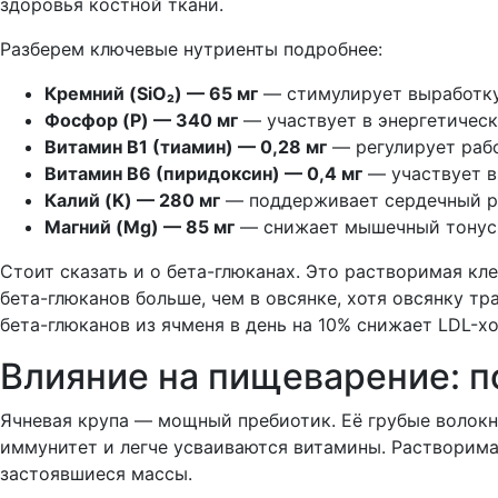
здоровья костной ткани.
Разберем ключевые нутриенты подробнее:
Кремний (SiO₂) — 65 мг
— стимулирует выработку 
Фосфор (P) — 340 мг
— участвует в энергетическ
Витамин B1 (тиамин) — 0,28 мг
— регулирует рабо
Витамин B6 (пиридоксин) — 0,4 мг
— участвует в
Калий (K) — 280 мг
— поддерживает сердечный ри
Магний (Mg) — 85 мг
— снижает мышечный тонус, 
Стоит сказать и о бета-глюканах. Это растворимая кл
бета-глюканов больше, чем в овсянке, хотя овсянку тр
бета-глюканов из ячменя в день на 10% снижает LDL-хо
Влияние на пищеварение: п
Ячневая крупа — мощный пребиотик. Её грубые волокн
иммунитет и легче усваиваются витамины. Растворимая
застоявшиеся массы.