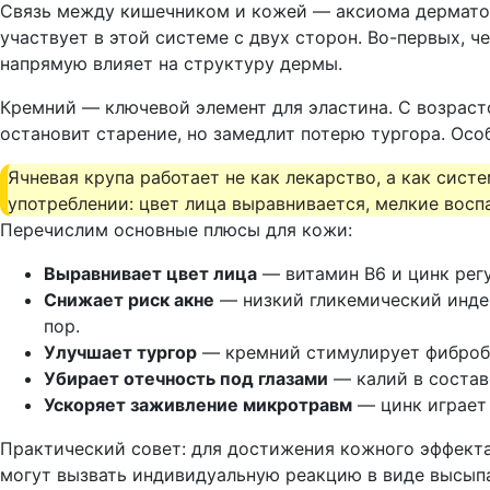
Связь между кишечником и кожей — аксиома дерматолог
участвует в этой системе с двух сторон. Во-первых, 
напрямую влияет на структуру дермы.
Кремний — ключевой элемент для эластина. С возраст
остановит старение, но замедлит потерю тургора. Особ
Ячневая крупа работает не как лекарство, а как сис
употреблении: цвет лица выравнивается, мелкие восп
Перечислим основные плюсы для кожи:
Выравнивает цвет лица
— витамин B6 и цинк рег
Снижает риск акне
— низкий гликемический индек
пор.
Улучшает тургор
— кремний стимулирует фибробла
Убирает отечность под глазами
— калий в состав
Ускоряет заживление микротравм
— цинк играет 
Практический совет: для достижения кожного эффекта
могут вызвать индивидуальную реакцию в виде высыпа