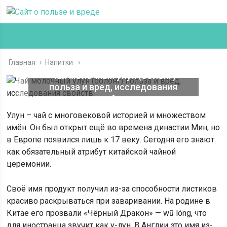
Главная
›
Напитки
Чай молочный улун (оолонг)
польза и вред, исследования
свойств
Улун – чай с многовековой историей и множеством
имён. Он был открыт ещё во времена династии Мин, но
в Европе появился лишь к 17 веку. Сегодня его знают
как обязательный атрибут китайской чайной
церемонии.
Своё имя продукт получил из-за способности листиков
красиво раскрываться при заваривании. На родине в
Китае его прозвали «Чёрный Дракон» — wū lóng, что
для иностранца звучит как у-лун. В Англии это имя из-