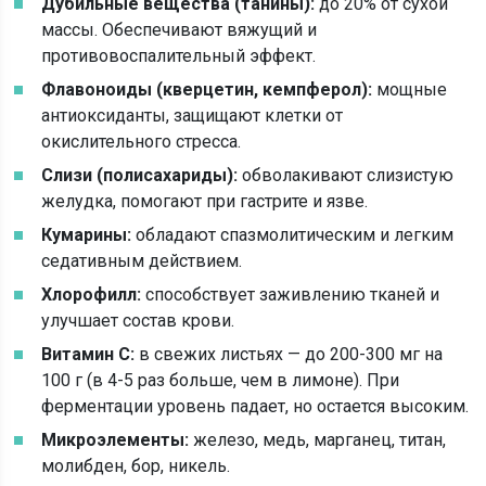
Дубильные вещества (танины):
до 20% от сухой
массы. Обеспечивают вяжущий и
противовоспалительный эффект.
Флавоноиды (кверцетин, кемпферол):
мощные
антиоксиданты, защищают клетки от
окислительного стресса.
Слизи (полисахариды):
обволакивают слизистую
желудка, помогают при гастрите и язве.
Кумарины:
обладают спазмолитическим и легким
седативным действием.
Хлорофилл:
способствует заживлению тканей и
улучшает состав крови.
Витамин С:
в свежих листьях — до 200-300 мг на
100 г (в 4-5 раз больше, чем в лимоне). При
ферментации уровень падает, но остается высоким.
Микроэлементы:
железо, медь, марганец, титан,
молибден, бор, никель.