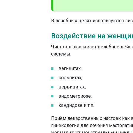
В лечебных целях используются лист
Воздействие на женщи
Чистотел оказывает целебное дейс
системы:
вагинитах;
кольпитах;
цервицитах;
эндометриозе;
кандидозе и т.п.
Приём лекарственных настоек как 
гинекологии для лечения мастопати
Нормализует менструальный цикл. 