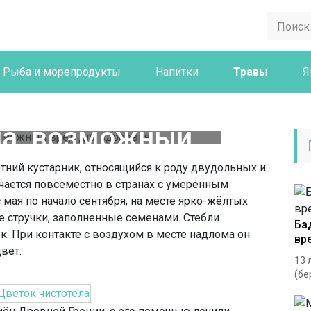
Рыба и морепродукты
Напитки
Травы
Я
ые свойства
ла, возможный
для здоровья
ний кустарник, относящийся к роду двудольных и
чается повсеместно в странах с умеренным
мая по начало сентября, на месте ярко-жёлтых
 стручки, заполненные семенами. Стебли
Ба
к. При контакте с воздухом в месте надлома он
вр
вет.
13 
(бе