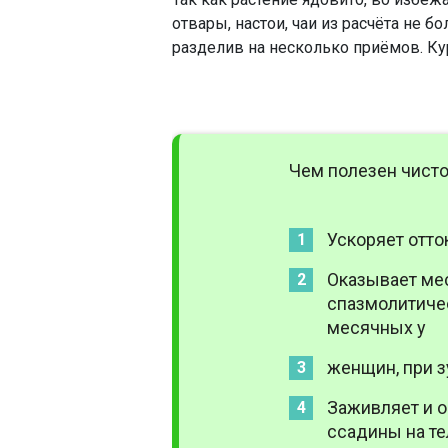
отвары, настои, чаи из расчёта не бо
разделив на несколько приёмов. Кур
Чем полезен чисто
Ускоряет отто
Оказывает ме
спазмолитиче
месячных у
женщин, при з
Заживляет и о
ссадины на те