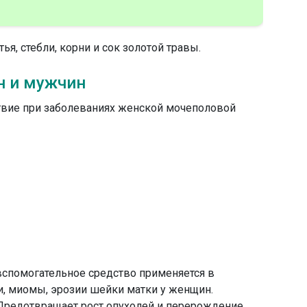
ья, стебли, корни и сок золотой травы.
н и мужчин
твие при заболеваниях женской мочеполовой
вспомогательное средство применяется в
и, миомы, эрозии шейки матки у женщин.
Предотвращает рост опухолей и перерождение