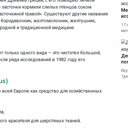
мён Древней Греции, с его помощью лечили
то ласточки кормили слепых птенцов соком
Ме
«ласточкиной травой». Существуют другие названия:
ис
а, бородавочник, желтомолочник, желтушник,
17 
ародной и традиционной медицине.
мел
ет только одного вида — это чистотел большой,
Де
сле ряда исследований в 1982 году его
по
Изу
?де
us)
о всей Европе как средство для хозяйственных
а;
ого красителя для шерстяных тканей;