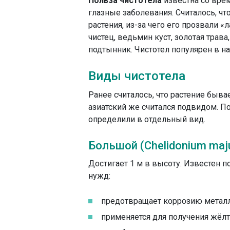
Польза чистотела
известна со вре
глазные заболевания. Считалось, ч
растения, из-за чего его прозвали 
чистец, ведьмин куст, золотая трав
подтынник. Чистотел популярен в н
Виды чистотела
Ранее считалось, что растение быва
азиатский же считался подвидом. По
определили в отдельный вид.
Большой (Chelidonium maj
Достигает 1 м в высоту. Известен п
нужд:
предотвращает коррозию металл
применяется для получения жёлт