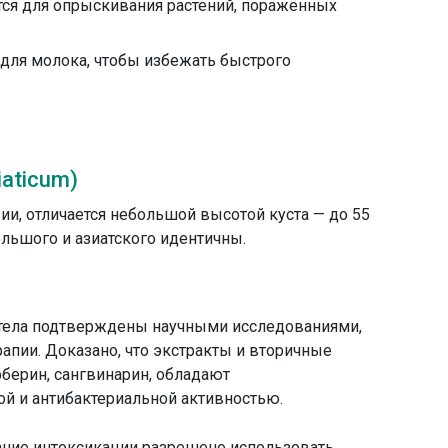
тся для опрыскивания растений, поражённых
 для молока, чтобы избежать быстрого
iaticum)
ии, отличается небольшой высотой куста — до 55
ольшого и азиатского идентичны.
тела подтверждены научными исследованиями,
апии. Доказано, что экстракты и вторичные
рберин, сангвинарин, обладают
й и антибактериальной активностью.
жание интоксикации разрешено использовать