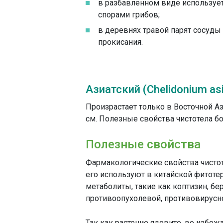
в разбавленном виде используе
спорами грибов;
в деревнях травой парят сосуды
прокисания.
Азиатский (Chelidonium as
Произрастает только в Восточной Аз
см. Полезные свойства чистотела б
Полезные свойства
Фармакологические свойства чисто
его используют в китайской фитотер
метаболиты, такие как коптизин, бе
противоопухолевой, противовирусно
Так как растение ядовито, во избе