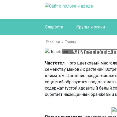
Сладости
Крупы и злаки
Лечебн
Главная
›
Травы
чистоте
вред 
Чистотел
— это цветковый многолет
семейству маковых растений. Встре
климатом. Цветение продолжается с 
соцветий образуются продолговатые
содержат густой ядовитый белый со
обретает насыщенный оранжевый ц