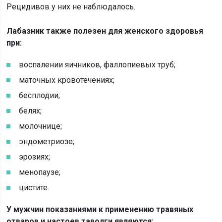
Рецидивов у них не наблюдалось.
Лабазник также полезен для женского здоровья
при:
воспалении яичников, фаллопиевых труб;
маточных кровотечениях;
бесплодии;
белях;
молочнице;
эндометриозе;
эрозиях;
менопаузе;
цистите.
У мужчин показаниями к применению травяных
отваров и настоев таволги являются: