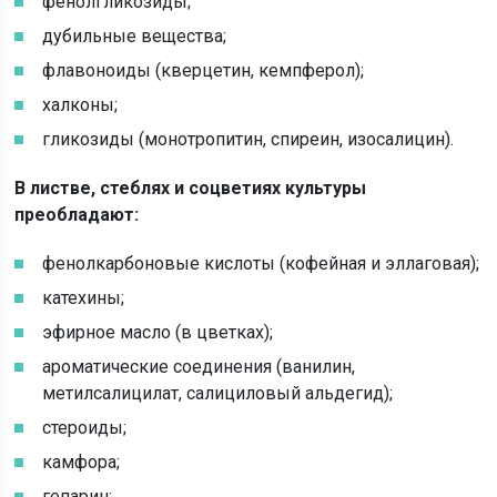
фенолгликозиды;
дубильные вещества;
флавоноиды (кверцетин, кемпферол);
халконы;
гликозиды (монотропитин, спиреин, изосалицин).
В листве, стеблях и соцветиях культуры
преобладают:
фенолкарбоновые кислоты (кофейная и эллаговая);
катехины;
эфирное масло (в цветках);
ароматические соединения (ванилин,
метилсалицилат, салициловый альдегид);
стероиды;
камфора;
гепарин;