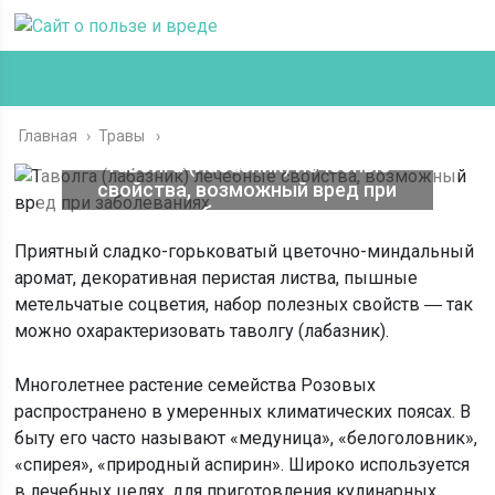
Главная
›
Травы
Таволга (лабазник) лечебные
свойства, возможный вред при
заболеваниях
Приятный сладко-горьковатый цветочно-миндальный
аромат, декоративная перистая листва, пышные
метельчатые соцветия, набор полезных свойств ― так
можно охарактеризовать таволгу (лабазник).
Многолетнее растение семейства Розовых
распространено в умеренных климатических поясах. В
быту его часто называют «медуница», «белоголовник»,
«спирея», «природный аспирин». Широко используется
в лечебных целях, для приготовления кулинарных