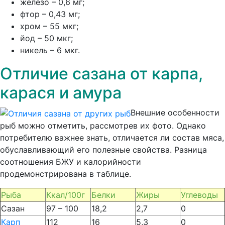
железо – 0,6 мг;
фтор – 0,43 мг;
хром – 55 мкг;
йод – 50 мкг;
никель – 6 мкг.
Отличие сазана от карпа,
карася и амура
Внешние особенности
рыб можно отметить, рассмотрев их фото. Однако
потребителю важнее знать, отличается ли состав мяса,
обуславливающий его полезные свойства. Разница
соотношения БЖУ и калорийности
продемонстрирована в таблице.
Рыба
Ккал/100г
Белки
Жиры
Углеводы
Сазан
97 – 100
18,2
2,7
0
Карп
112
16
5,3
0