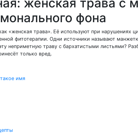
ая: женская трава с 
рмонального фона
как «женская трава». Её используют при нарушениях ц
енной фитотерапии. Одни источники называют манжетк
 эту неприметную траву с бархатистыми листьями? Разб
ринесёт только вред.
 такое имя
цепты