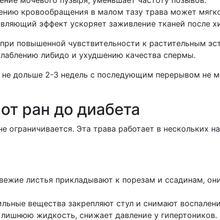
ению кровообращения в малом тазу трава может мягко
ляющий эффект ускоряет заживление тканей после хи
при повышенной чувствительности к растительным эст
слаблению либидо и ухудшению качества спермы.
не дольше 2-3 недель с последующим перерывом не ме
от ран до диабета
е ограничивается. Эта трава работает в нескольких н
ежие листья прикладывают к порезам и ссадинам, они
льные вещества закрепляют стул и снимают воспалени
лишнюю жидкость, снижает давление у гипертоников.