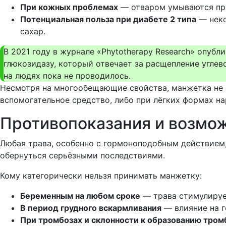
При кожных проблемах
— отваром умываются при
Потенциальная польза при диабете 2 типа
— неко
сахар.
В 2021 году в журнале «Phytotherapy Research» опуб
глюкозидазу, который отвечает за расщепление углев
на людях пока не проводилось.
Несмотря на многообещающие свойства, манжетка не я
вспомогательное средство, либо при лёгких формах на
Противопоказания и возмо
Любая трава, особенно с гормоноподобным действием
обернуться серьёзными последствиями.
Кому категорически нельзя принимать манжетку:
Беременным на любом сроке
— трава стимулируе
В период грудного вскармливания
— влияние на г
При тромбозах и склонности к образованию тром