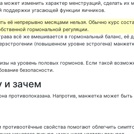
ара может изменить характер менструаций, сделать их
ой поддержки угасающей функции яичников.
ь её непрерывно месяцами нельзя. Обычно курс состав
обственной гормональной регуляции.
трава всё же вмешивается в гормональный баланс, её 
рэстрогении (повышенном уровне эстрогена) манжетк
изы на уровень половых гормонов. Если такой возможн
бование безопасности.
 и зачем
она противопоказана. Напротив, манжетка может быть 
 противоотёчные свойства помогают облегчить симпто
ние мочевого пузыря, уменьшает частоту позывов.