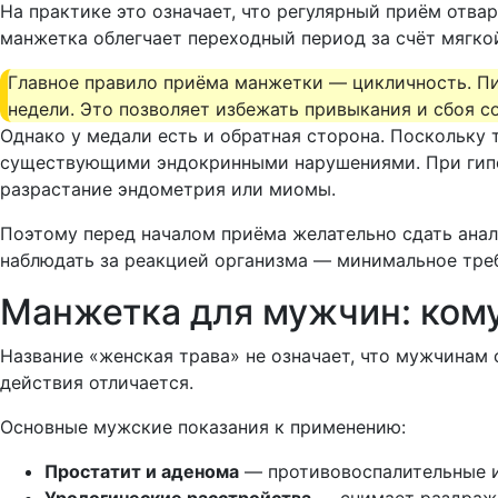
На практике это означает, что регулярный приём отв
манжетка облегчает переходный период за счёт мягк
Главное правило приёма манжетки — цикличность. Пит
недели. Это позволяет избежать привыкания и сбоя с
Однако у медали есть и обратная сторона. Поскольку 
существующими эндокринными нарушениями. При гипе
разрастание эндометрия или миомы.
Поэтому перед началом приёма желательно сдать анал
наблюдать за реакцией организма — минимальное тре
Манжетка для мужчин: кому
Название «женская трава» не означает, что мужчинам 
действия отличается.
Основные мужские показания к применению:
Простатит и аденома
— противовоспалительные и
Урологические расстройства
— снимает раздраже