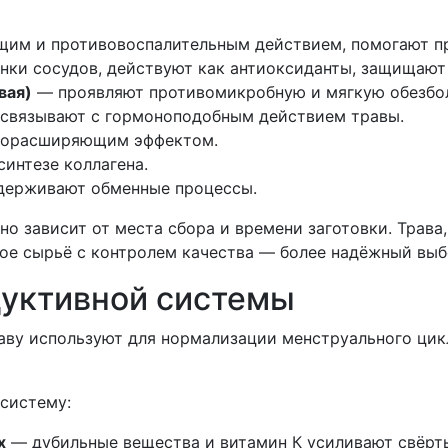
им и противовоспалительным действием, помогают пр
нки сосудов, действуют как антиоксиданты, защищают
вая)
— проявляют противомикробную и мягкую обезбо
связывают с гормоноподобным действием травы.
дорасширяющим эффектом.
интезе коллагена.
ерживают обменные процессы.
 зависит от места сбора и времени заготовки. Трава, 
ное сырьё с контролем качества — более надёжный выб
дуктивной системы
аву используют для нормализации менструального цик
систему:
х
— дубильные вещества и витамин К усиливают свёрты