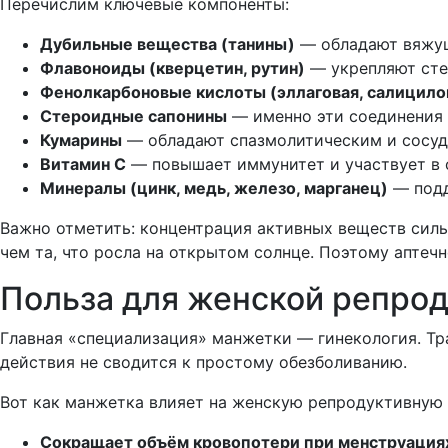
Перечислим ключевые компоненты:
Дубильные вещества (танины)
— обладают вяжущ
Флавоноиды (кверцетин, рутин)
— укрепляют сте
Фенолкарбоновые кислоты (эллаговая, салицило
Стероидные сапонины
— именно эти соединения 
Кумарины
— обладают спазмолитическим и сосу
Витамин С
— повышает иммунитет и участвует в с
Минералы (цинк, медь, железо, марганец)
— подд
Важно отметить: концентрация активных веществ сильно
чем та, что росла на открытом солнце. Поэтому аптеч
Польза для женской репро
Главная «специализация» манжетки — гинекология. Тр
действия не сводится к простому обезболиванию.
Вот как манжетка влияет на женскую репродуктивную 
Сокращает объём кровопотери при менструация